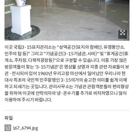
이곳 국립3·15묘지관리소는 "성역공간(묘지와 참배단, 유영봉안소,
민주의 탑 등)" 그리고 "기념공간(3·15기념관, 시비)" 및 "휴게공간(휴
게소, 주차장, 다목적광장등)"으로 구분할 수 있습니다. 이중 가장 많은
방문객들이 찾는 '3·15기념관'은 영상물 상영과 각종 관련 자료들이 보
관 ·전시되어 있어 1960년 우리고장 마산에서 일어났던 우리나라 현
대사 최초의 국민적 민주항쟁인 3·15의거의 숭고한 의미를 쉽게 이해
하고 되새기는 곳입니다. 관리사무소는 기념관 관람객분들의 편의향상
을 위하여 이곳에 안락의자와 냉·온수기를 추가로 비치하였으니 많이
이용하여 주시기 바랍니다.
파일
167_6794.jpg