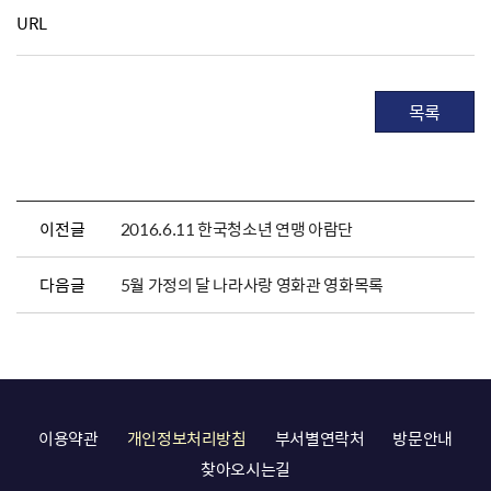
URL
목록
이전글
2016.6.11 한국청소년 연맹 아람단
다음글
5월 가정의 달 나라사랑 영화관 영화목록
이용약관
개인정보처리방침
부서별연락처
방문안내
찾아오시는길