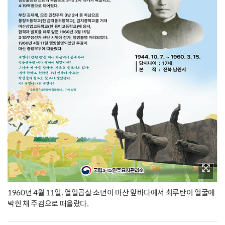
1960년 4월 11일. 열일곱살 소년이 마산 앞바다에서 최루탄이 얼굴에
박힌 채 주검으로 떠올랐다.