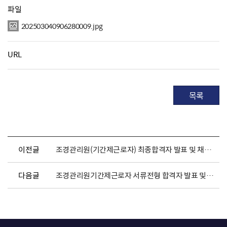
파일
202503040906280009.jpg
URL
목록
이전글
조경관리원(기간제근로자) 최종합격자 발표 및 채용서류 제출 안내
다음글
조경관리원기간제근로자 서류전형 합격자 발표 및 면접전형 일정 안내