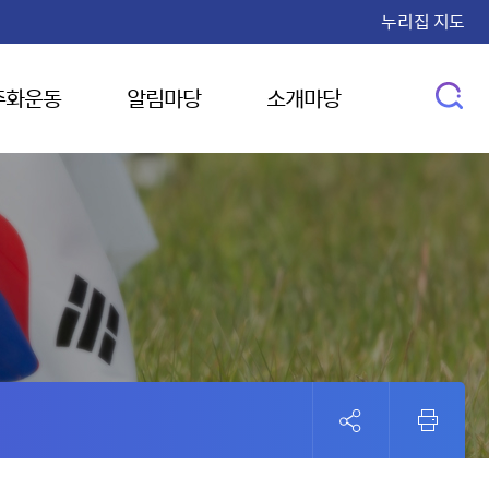
누리집 지도
주화운동
알림마당
소개마당