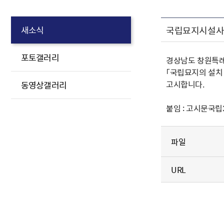
국립묘지시설사업
새소식
포토갤러리
경상남도 창원특례
「국립묘지의 설치
고시합니다.
동영상갤러리
붙임 : 고시문국립3
파일
URL