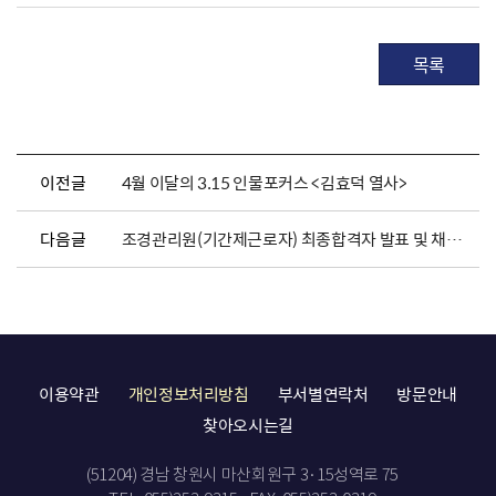
목록
이전글
4월 이달의 3.15 인물포커스 <김효덕 열사>
다음글
조경관리원(기간제근로자) 최종합격자 발표 및 채용서류 제출 안내
이용약관
개인정보처리방침
부서별연락처
방문안내
찾아오시는길
(51204) 경남 창원시 마산회원구 3·15성역로 75