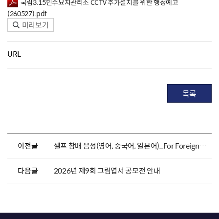
국립3.15민주묘지관리소 CCTV 추가설치를 위한 행정예고
(260527).pdf
미리보기
URL
목록
이전글
셀프 참배 음성(영어, 중국어, 일본어)_For Foreigners
다음글
2026년 제9회 그림엽서 공모전 안내