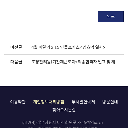
목록
이전글
4월 이달의 3.15 인물포커스 <김효덕 열사>
다음글
조경관리원(기간제근로자) 최종합격자 발표 및 채용서류 제출 안내
이용약관
개인정보처리방침
부서별연락처
방문안내
찾아오시는길
(51204) 경남 창원시 마산회원구 3·15성역로 75