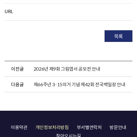
URL
목록
이전글
2026년 제9회 그림엽서 공모전 안내
다음글
제66주년 3·15의거 기념 제42회 전국백일장 안내
이용약관
개인정보처리방침
부서별연락처
방문안내
찾아오시는길