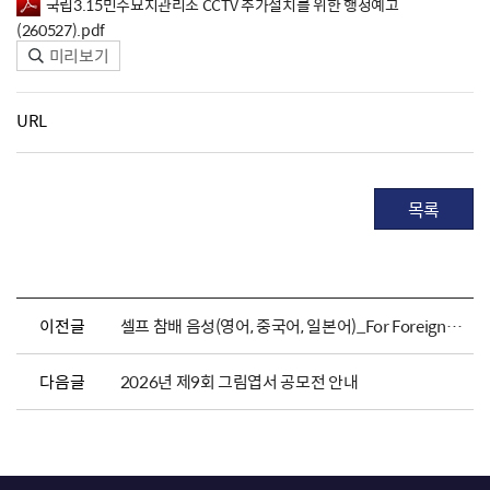
국립3.15민주묘지관리소 CCTV 추가설치를 위한 행정예고
(260527).pdf
미리보기
URL
목록
이전글
셀프 참배 음성(영어, 중국어, 일본어)_For Foreigners
다음글
2026년 제9회 그림엽서 공모전 안내