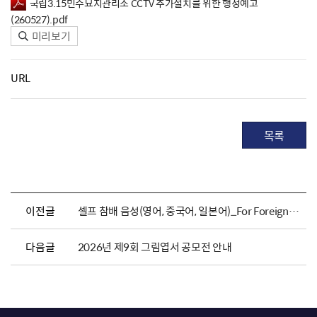
국립3.15민주묘지관리소 CCTV 추가설치를 위한 행정예고
(260527).pdf
미리보기
URL
목록
이전글
셀프 참배 음성(영어, 중국어, 일본어)_For Foreigners
다음글
2026년 제9회 그림엽서 공모전 안내