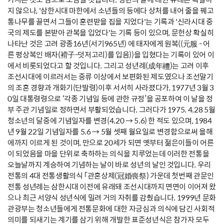
지 않으나, '삼한시대 마한에서 소년들의 등에다 상처를 내어 줄을 꿰고
통나무를 끌면서 그들이 훈련받을 집을 지었다'는 기록과 '신라시대 중
국의 제도를 본받아 관복을 입었다'는 기록 등이 있으며, 문헌상 확실히
나타난 것은 고려 광종16년(서기965년) 에 태자에게 원복((元服 - 어
른 평상복인 배자(褙子-덧저고리)를 입음))을 입혔다는 기록이 있어 이
에서 비롯되었다고 할 것입니다. 그리고 성년례(成年禮)는 고려 이후
조선시대에 이르러서는 중류 이상에서 보편화된 제도였으나 조선말기
의 조혼 경향과 개화기(단발령)이후 서서히 사라졌다가, 1977년 3월 3
0일 대통령령으로 ‘각종 기념일 등에 관한 규정’을 공포하여 이 날을 정
부 주관 기념일로 정하면서 부활되었습니다. 그러다가 1975. 4.28 5월
청소년의 달중에 기념일자를 변경(4.20 → 5.6) 한 적도 있으며, 1984
년 9월 22일 기념일자를 5.6 → 5월 셋째 월요일로 변경함으로써 올해
에까지 이르게 된 것이며, 만으로 20세가 되면 옛부터 젊은이들이 어른
이 되었음을 마을 단위로 축하하는 의식을 치루었는데 이러한 전통을
오늘날까지 계승하여 기념하는 날이 바로 성년의 날인 것입니다. 우리
전통의 4대 전통생활의식 「관혼상제(冠婚喪祭) 가운데 첫번째 관문인
전통 성년례는 삼한시대 이전에 유래돼 조선시대까지 면면이 이어져 왔
으나 최근 서양식 성년식에 밀려 거의 자취를 감췄습니다. 1999년 문화
관광부는 청소년들에게 전통문화에 대한 자긍심과 의식에 담긴 사회적
의미를 되새기는 계기를 삼기 위해 개발한 표준성년식은 참가자 모두