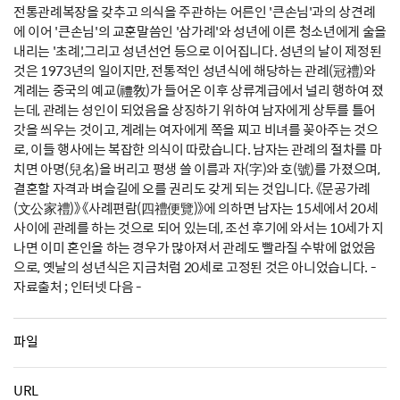
전통관례복장을 갖추고 의식을 주관하는 어른인 '큰손님'과의 상견례
에 이어 '큰손님'의 교훈말씀인 '삼가례'와 성년에 이른 청소년에게 술을
내리는 '초례',그리고 성년선언 등으로 이어집니다. 성년의 날이 제정된
것은 1973년의 일이지만, 전통적인 성년식에 해당하는 관례(冠禮)와
계례는 중국의 예교(禮敎)가 들어온 이후 상류계급에서 널리 행하여 졌
는데, 관례는 성인이 되었음을 상징하기 위하여 남자에게 상투를 틀어
갓을 씌우는 것이고, 계례는 여자에게 쪽을 찌고 비녀를 꽂아주는 것으
로, 이들 행사에는 복잡한 의식이 따랐습니다. 남자는 관례의 절차를 마
치면 아명(兒名)을 버리고 평생 쓸 이름과 자(字)와 호(號)를 가졌으며,
결혼할 자격과 벼슬길에 오를 권리도 갖게 되는 것입니다. 《문공가례
(文公家禮)》 《사례편람(四禮便覽)》에 의하면 남자는 15세에서 20세
사이에 관례를 하는 것으로 되어 있는데, 조선 후기에 와서는 10세가 지
나면 이미 혼인을 하는 경우가 많아져서 관례도 빨라질 수밖에 없었음
으로, 옛날의 성년식은 지금처럼 20세로 고정된 것은 아니었습니다. -
자료출처 ; 인터넷 다음 -
파일
URL