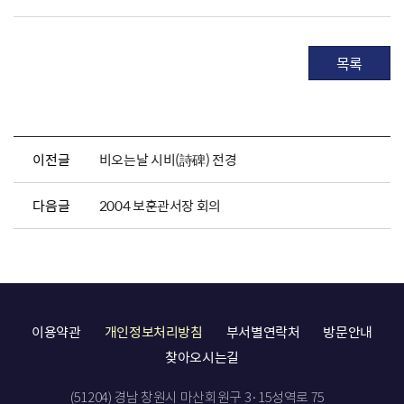
목록
이전글
비오는날 시비(詩碑) 전경
다음글
2004 보훈관서장 회의
이용약관
개인정보처리방침
부서별연락처
방문안내
찾아오시는길
(51204) 경남 창원시 마산회원구 3·15성역로 75