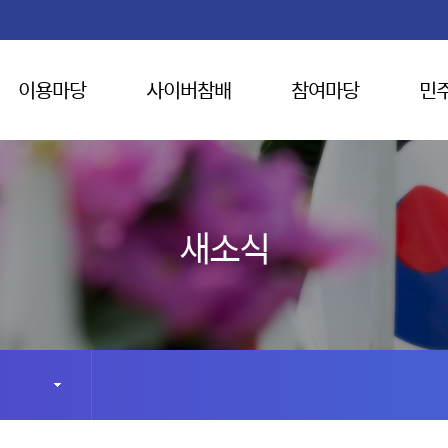
이용마당
사이버참배
참여마당
민
새소식