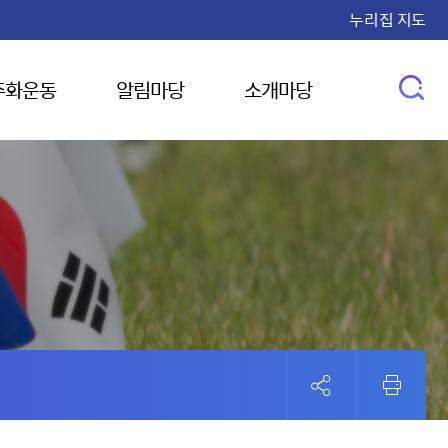
누리집 지도
주화운동
알림마당
소개마당