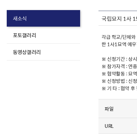
국립묘지 1사 
새소식
포토갤러리
각급 학교/단체와
한 1사1묘역 예
동영상갤러리
※ 신청기간 : 상
※ 참가자격 : 연
※ 협약활동 : 묘
※ 신청방법 : 신청
※ 기 타 : 협약
파일
URL