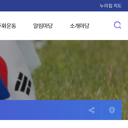
누리집 지도
주화운동
알림마당
소개마당