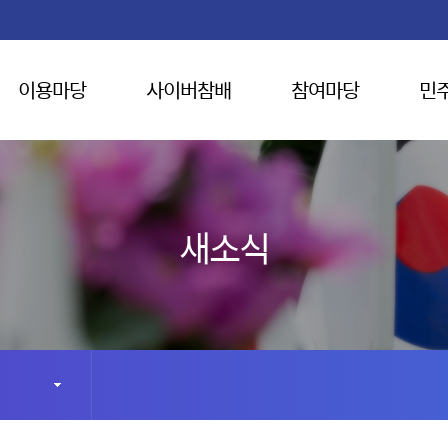
이용마당
사이버참배
참여마당
민
새소식