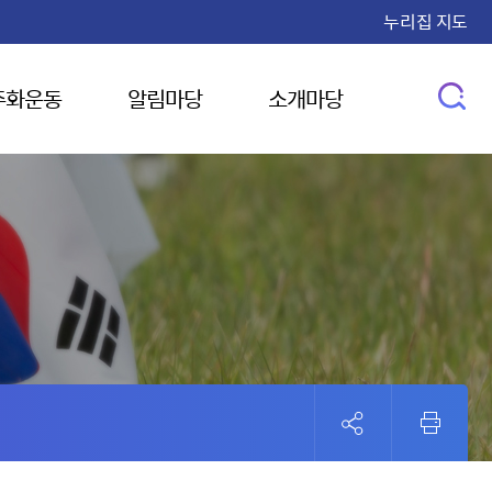
누리집 지도
주화운동
알림마당
소개마당