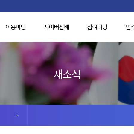
이용마당
사이버참배
참여마당
민
새소식