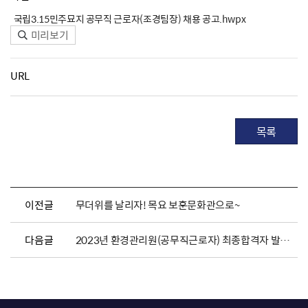
국립3.15민주묘지 공무직 근로자(조경팀장) 채용 공고.hwpx
미리보기
URL
목록
이전글
무더위를 날리자! 목요 보훈문화관으로~
다음글
2023년 환경관리원(공무직근로자) 최종합격자 발표 및 채용서류 제출 공고