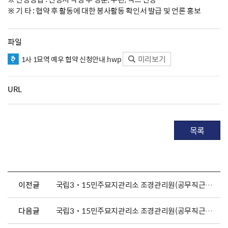
※ 기 타 : 협약 후 활동에 대한 봉사활동 확인서 발급 및 언론 홍보
파일
미리보기
1사 1묘역 예우 협약 신청안내.hwp
URL
목록
이전글
국립3˙15민주묘지관리소 조경관리원(공무직근로자) 채용 공고
다음글
국립3˙15민주묘지관리소 조경관리원(공무직근로자) 채용 공고