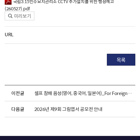
국립3.15민주묘지관리소 CCTV 추가설치를 위한 행정예고
(260527).pdf
미리보기
URL
목록
이전글
셀프 참배 음성(영어, 중국어, 일본어)_For Foreigners
다음글
2026년 제9회 그림엽서 공모전 안내