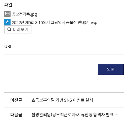
파일
공모전작품.jpg
2022년 제5회 3.15의거 그림엽서 공모전 안내문.hwp
미리보기
URL
목록
이전글
호국보훈의달 기념 SNS 이벤트 실시
다음글
환경관리원(공무직근로자)서류전형 합격자 발표 및 면접시험 일정안내