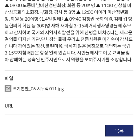
▲ 09:00 도종배 남마산청년회장, 회원 등 20여명 ▲ 11:30 김상실 마
산상공회의소회장, 부회장, 감사 등 8명 ▲ 12:00 이이라 마산청년회
장, 회원 등 20여명 〈1.4일 참배〉 ▲ 09:40 김정권 국회의원, 김해 갑 당
원협의회 회원 등 30여명 새해 새아침 3·15의거희생자영령들께 추모
하고 감사하며 국가와 지역사회발전을 위해 신명을 바치겠다는 새로운
결의를 다지신 기관.단체장님들께 우리소 전종사원은 머리숙여 감사드
립니다 깨어있는 정신, 열린마음, 굽히지 않은 몸짓으로 대변되는 국립
3.15묘지참배단은 항상 열려 있습니다. 시민들께서도 이곳 묘역을 찾
아 참배하는 성숙된 민주시민으로서 역량을 보여주시기를 소망합니다.
파일
크기변환_06t시무식 011.jpg
URL
목록