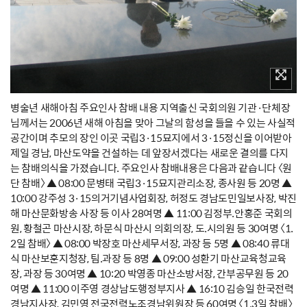
병술년 새해아침 주요인사 참배 내용 지역출신 국회의원 기관·단체장
님께서는 2006년 새해 아침을 맞아 그날의 함성을 들을 수 있는 사실적
공간이며 추모의 장인 이곳 국립3·15묘지에서 3·15정신을 이어받아
제일 경남, 마산도약을 건설하는 데 앞장서겠다는 새로운 결의를 다지
는 참배의식을 가졌습니다. 주요인사 참배내용은 다음과 같습니다 〈원
단 참배〉 ▲ 08:00 문병태 국립3·15묘지관리소장, 종사원 등 20명 ▲
10:00 강주성 3·15의거기념사업회장, 허정도 경남도민일보사장, 박진
해 마산문화방송 사장 등 이사 28여명 ▲ 11:00 김정부.안홍준 국회의
원, 황철곤 마산시장, 하문식 마산시 의회의장, 도.시의원 등 30여명 〈1.
2일 참배〉 ▲ 08:00 박장호 마산세무서장, 과장 등 5명 ▲ 08:40 류대
식 마산보훈지청장, 팀.과장 등 8명 ▲ 09:00 성환기 마산교육청교육
장, 과장 등 30여명 ▲ 10:20 박영종 마산소방서장, 간부공무원 등 20
여명 ▲ 11:00 이주영 경상남도행정부지사 ▲ 16:10 김승일 한국전력
경남지사장, 김민영 전국전력노조경남위원장 등 60여명 〈1.3일 참배〉