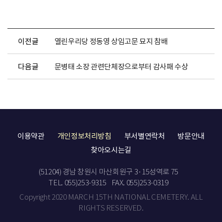
이전글
열린우리당 정동영 상임고문 묘지 참배
다음글
문병태 소장 관련단체장으로부터 감사패 수상
이용약관
개인정보처리방침
부서별연락처
방문안내
찾아오시는길
(51204) 경남 창원시 마산회원구 3·15성역로 75
TEL. 055)253-9315
FAX. 055)253-0319
Copyright 2020 MARCH 15TH NATIONAL CEMETERY. ALL
RIGHTS RESERVED.