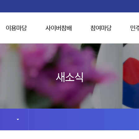
이용마당
사이버참배
참여마당
민
새소식