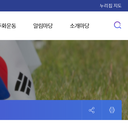
누리집 지도
주화운동
알림마당
소개마당