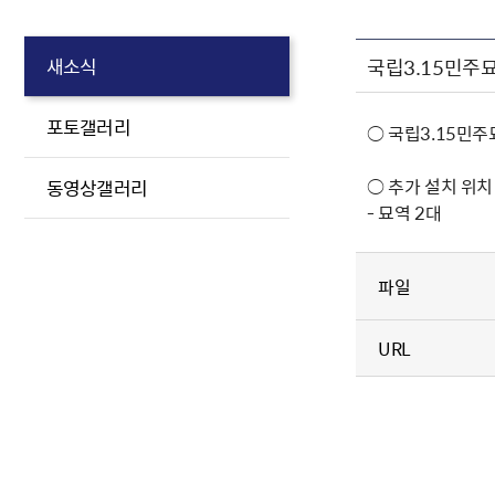
국립3.15민주
새소식
포토갤러리
○ 국립3.15민
○ 추가 설치 위치
동영상갤러리
- 묘역 2대
파일
URL