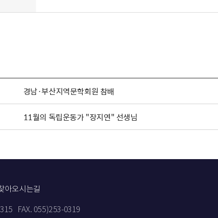
경남·부산지역문학회원 참배
11월의 독립운동가 "장지연" 선생님
찾아오시는길
9315
FAX. 055)253-0319