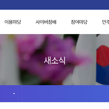
이용마당
사이버참배
참여마당
민
새소식