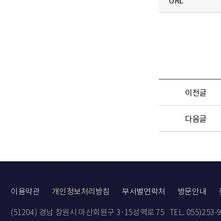
URL
이전글
다음글
이용약관
개인정보처리방침
부서별연락처
방문안내
(51204) 경남 창원시 마산회원구 3·15성역로 75
TEL. 055)253-