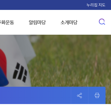
누리집 지도
주화운동
알림마당
소개마당