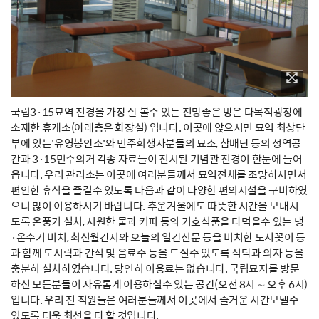
국립3·15묘역 전경을 가장 잘 볼수 있는 전망좋은 방은 다목적광장에
소재한 휴게소(아래층은 화장실) 입니다. 이곳에 앉으시면 묘역 최상단
부에 있는'유영봉안소'와 민주희생자분들의 묘소, 참배단 등의 성역공
간과 3·15민주의거 각종 자료들이 전시된 기념관 전경이 한눈에 들어
옵니다. 우리 관리소는 이곳에 여러분들께서 묘역전체를 조망하시면서
편안한 휴식을 즐길수 있도록 다음과 같이 다양한 편의시설을 구비하였
으니 많이 이용하시기 바랍니다. 추운겨울에도 따뜻한 시간을 보내시
도록 온풍기 설치, 시원한 물과 커피 등의 기호식품을 타먹을수 있는 냉
·온수기 비치, 최신월간지와 오늘의 일간신문 등을 비치한 도서꽂이 등
과 함께 도시락과 간식 및 음료수 등을 드실수 있도록 식탁과 의자 등을
충분히 설치하였습니다. 당연히 이용료는 없습니다. 국립묘지를 방문
하신 모든분들이 자유롭게 이용하실수 있는 공간(오전 8시 ∼ 오후 6시)
입니다. 우리 전 직원들은 여러분들께서 이곳에서 즐거운 시간보낼수
있도록 더욱 최선을 다 할 것입니다.