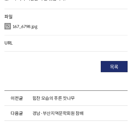
파일
167_6798.jpg
URL
목록
이전글
힘찬 모습의 푸른 잣나무
다음글
경남·부산지역문학회원 참배