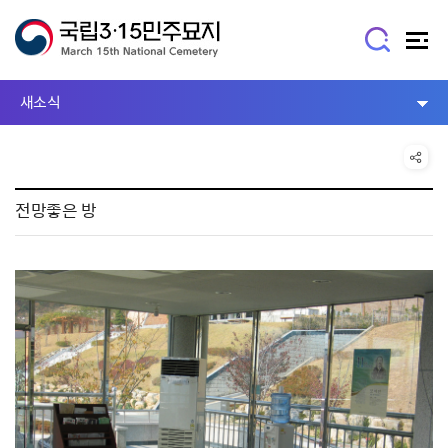
새소식
전망좋은 방