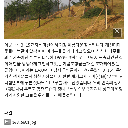
이곳 국립3·15묘지는 마산에서 가장 아름다운 장소입니다. 계절마다
꽃들이 번갈아 활짝 피어 여러분들을 기다리고 있으며, 싱싱한 나무들
과 잘가꾸어진 푸른 잔디들이 1960년 3월 15일 그 당시 표출되었던 정
의와 힘을 생생하게 표현하고 있는 기념조형물들과 잘 조화되어 있는
곳입니다. 어제는 1960년 그 당시 국민들에게 보여주었던 3·15민주의
거 희생자분들의 힘찬 기상을 다시 한번 새기고자 시비(詩碑) 맞은편 잔
디법면부에 푸른 잣나무 11그루를 새로 심었습니다. 우리 민족의 정기
(精氣)처럼 푸르고 힘찬 모습의 잣나무는 무럭무럭 자라나 싱그러운 향
기와 시원한 그늘을 우리들에게 베풀것입니다.
파일
168_6801.jpg