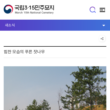
새소식
힘찬 모습의 푸른 잣나무