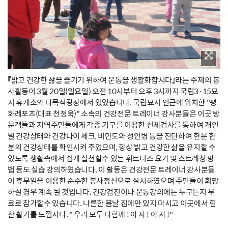
『밝고 건강한 삶을 즐기기 위하여 운동을 생활화합시다』라는 주제의 봉
사활동이 3월 20일(일요일) 오전 10시부터 오후 3시까지 국립3·15묘
지 휴게소와 다목적광장에서 있었습니다. 국립묘지 인근에 위치한 "평
화레포츠(대표 천정욱)" 소속의 건강전문 트레이너 강사분들은 이곳 방
문객들과 지역주민들에게 각종 기구를 이용한 신체검사를 통하여 개인
별 건강상태와 건강나이 체크, 비만도와 성인병 등을 진단하여 한분 한
분의 건강상태를 확인시켜 주었으며, 항상 밝고 건강한 삶을 유지할 수
있도록 생활속에서 쉽게 실천할수 있는 휘트니스 요가 및 스트레칭 방
법 등도 실습 강의하였습니다. 이 활동은 건강전문 트레이너 강사분들
이 휴무일을 이용한 순수한 봉사정신으로 실시하였으며 주민들이 희망
하실 경우 계속 될 것입니다. 건강검진이나 운동강의에는 누구든지 무
료로 참가할수 있습니다. 나른한 봄날 집에만 있지 마시고 이곳에서 힘
찬 활기를 느낍시다. " 우리 모두 다함께 ! 아 자 ! 아 자 !"