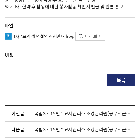
※ 기 타 : 협약 후 활동에 대한 봉사활동 확인서 발급 및 언론 홍보
파일
미리보기
1사 1묘역 예우 협약 신청안내.hwp
URL
목록
이전글
국립3˙15민주묘지관리소 조경관리원(공무직근로자) 채용 공고
다음글
국립3˙15민주묘지관리소 조경관리원(공무직근로자) 채용 공고