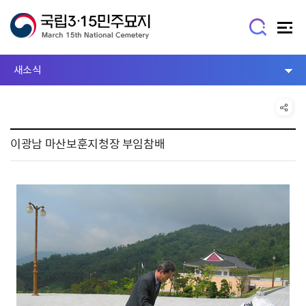
새소식
이광남 마산보훈지청장 부임참배