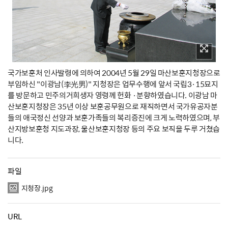
국가보훈처 인사발령에 의하여 2004년 5월 29일 마산보훈지청장으로
부임하신 "이광남(李光男)" 지청장은 업무수행에 앞서 국립3·15묘지
를 방문하고 민주의거희생자 영령께 헌화 ·분향하였습니다. 이광남 마
산보훈지청장은 35년 이상 보훈공무원으로 재직하면서 국가유공자분
들의 애국정신 선양과 보훈가족들의 복리증진에 크게 노력하였으며, 부
산지방보훈청 지도과장, 울산보훈지청장 등의 주요 보직을 두루 거쳤습
니다.
파일
지청장.jpg
URL