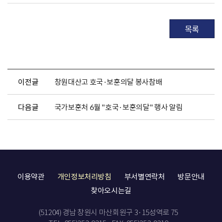
목록
이전글
창원대산고 호국·보훈의달 봉사참배
다음글
국가보훈처 6월 "호국·보훈의달" 행사 알림
이용약관
개인정보처리방침
부서별연락처
방문안내
찾아오시는길
(51204) 경남 창원시 마산회원구 3·15성역로 75