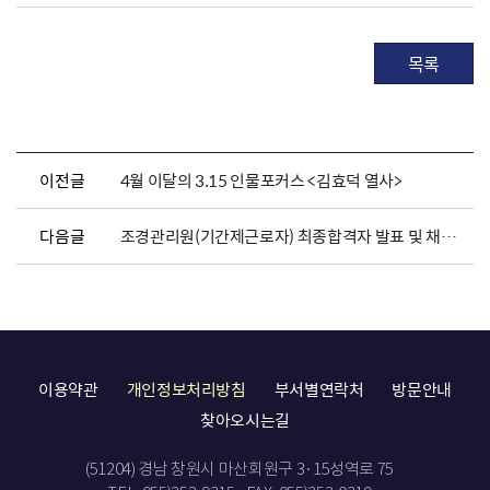
목록
이전글
4월 이달의 3.15 인물포커스 <김효덕 열사>
다음글
조경관리원(기간제근로자) 최종합격자 발표 및 채용서류 제출 안내
이용약관
개인정보처리방침
부서별연락처
방문안내
찾아오시는길
(51204) 경남 창원시 마산회원구 3·15성역로 75