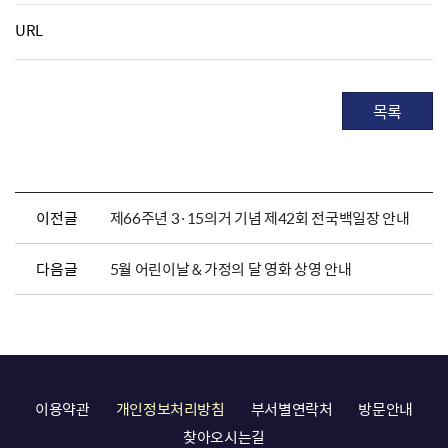
URL
목록
이전글
제66주년 3·15의거 기념 제42회 전국백일장 안내
다음글
5월 어린이날 & 가정의 달 영화 상영 안내
이용약관
개인정보처리방침
부서별연락처
방문안내
찾아오시는길