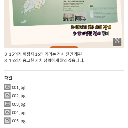
3·15의거 희생자 16인 기리는 전시 전면 개편
3·15의거 숭고한 가치 정확하게 알리겠습니다.
파일
001.jpg
002.jpg
003.jpg
004.jpg
005.jpg