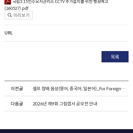
국립3.15민주묘지관리소 CCTV 추가설치를 위한 행정예고
(260527).pdf
미리보기
URL
목록
이전글
셀프 참배 음성(영어, 중국어, 일본어)_For Foreigners
다음글
2026년 제9회 그림엽서 공모전 안내