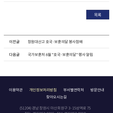
목록
이전글
창원대산고 호국·보훈의달 봉사참배
다음글
국가보훈처 6월 "호국·보훈의달" 행사 알림
이용약관
개인정보처리방침
부서별연락처
방문안내
찾아오시는길
(51204) 경남 창원시 마산회원구 3·15성역로 75