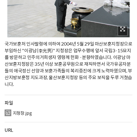
국가보훈처 인사발령에 의하여 2004년 5월 29일 마산보훈지청장으로
부임하신 "이광남(李光男)" 지청장은 업무수행에 앞서 국립3·15묘지
를 방문하고 민주의거희생자 영령께 헌화 ·분향하였습니다. 이광남 마
산보훈지청장은 35년 이상 보훈공무원으로 재직하면서 국가유공자분
들의 애국정신 선양과 보훈가족들의 복리증진에 크게 노력하였으며, 부
산지방보훈청 지도과장, 울산보훈지청장 등의 주요 보직을 두루 거쳤습
니다.
파일
지청장.jpg
URL