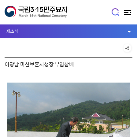
새소식
이광남 마산보훈지청장 부임참배