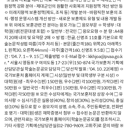
원정책 강화 분야 - 제대군인의 원활한 사회복귀 지원정책 개선 방안 등
ㅇ 미래지향적 보훈정책(제도, 조직 등) 개발 분야 - 바람직한 보훈의 조
직·행정 운영시스템 개선 방안 - 새로운 보훈제도 유형 및 내용 개발 등
※ 위 외에도 보훈관련 전 분야는 응모 가능 □ 응모부문 ㅇ 학생부 : 대
학(원)생(전문대생 포함) ㅇ 일반부 : 전국민 □ 응모요령 ㅇ 분 량 : A4용
지 20매 내외 및 요약문 2매 ㅇ 방 법 : 한글, 신명조 11호를 기본으로 학
술논문작성법 따름(각주 처리 등) - 본문(줄간격180, 위쪽20, 아래쪽5
1, 왼쪽30, 오른쪽44mm) - 각주(줄간격160, 신명조 9.5호) □ 접수기
간 : '04. 7. 1～9. 15 □ 제출방법 ㅇ E-Mail 접수 : kkhjoa@pvaa.go.k
r. * 서울시 영등포구 여의도동 17-23 (우)150-874 국가보훈처 기획예
산담당관실 학술논문공모 담당자 □ 당선작 발표 : '04. 10. 22(예정) ㅇ
국가보훈처 홈페이지 게재 □ 시상(일반부 및 대학생부 구분 시상) ㅇ
대학(원)생 - 최우수(1편) 150만원, 우수(2편) 각100만원, 가작(3편) 각
50만원 ㅇ 일반국민 - 최우수(1편) 150만원, 우수(2편) 각100만원, 가
작(3편) 각50만원 ※ 모든 수상자에게는 국가보훈처장 상장 수여 □ 유
의사항 ㅇ 심사기준은 실용성(40%), 창의성(30%), 논리성(20%), 충실
성(10%) 등으로 함 ㅇ 응모자의 성명, 소속, 주소, 주민등록번호, 전화번
호 명기 - 대학(원)생은 재학증명서 첨부 ㅇ 접수된 논문은 반환하지 않
으며, 관련자료는 국가보훈처 홈페이지(학술논문공모)를 참조하시고,
기타 사항은 기획예산담당관실(02-780-9609, 고휘주)로 문의 바람 ※