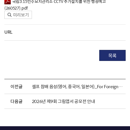
국립3.15민주묘지관리소 CCTV 추가설치를 위한 행정예고
(260527).pdf
미리보기
URL
목록
이전글
셀프 참배 음성(영어, 중국어, 일본어)_For Foreigners
다음글
2026년 제9회 그림엽서 공모전 안내