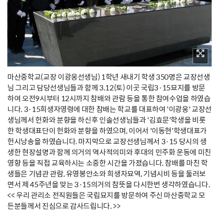
마산중학교(교장 이광웅선생님) 1학년 새내기 학생 350명은 교장선생
님 그리고 담당선생님들과 함께 3.12(토) 이곳 국립3·15묘지를 방문
하여 오전9시부터 12시까지 참배와 관람 등을 통한 참여수업을 하였습
니다. 3·15희생자영령에 대한 참배는 학교를 대표하여 '이광웅' 교장선
생님께서 헌화와 분향을 하신후 인솔선생님들과 '김효문'학생을 비롯
한 학생대표단이 헌화와 분향을 하였으며, 이어서 '이동현'학생대표가
헌시낭송을 하였습니다. 마지막으로 교장선생님께서 3·15 당시의 생
생한 현장설명과 함께 의거의 역사적의미와 후대의 민주화 운동에 미친
영향 등을 직접 교육하시는 소중한 시간을 가졌습니다. 참배를 마친 학
생들은 기념관 관람, 유영봉안소와 희생자묘역, 기념시비 등을 둘러보
면서 제 45주년을 맞는 3·15의거의 참뜻을 다시한번 생각하였습니다.
<< 우리 관리소 전직원들은 국립묘지를 방문하여 주신 마산중학교 모
든분들께서 진심으로 감사드립니다. >>