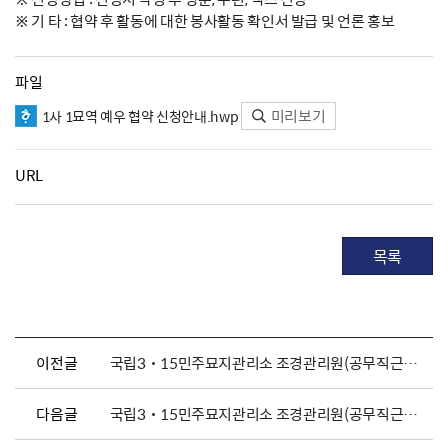
※ 기 타 : 협약 후 활동에 대한 봉사활동 확인서 발급 및 언론 홍보
파일
미리보기
1사 1묘역 예우 협약 신청안내.hwp
URL
목록
이전글
국립3˙15민주묘지관리소 조경관리원(공무직근로자) 채용 공고
다음글
국립3˙15민주묘지관리소 조경관리원(공무직근로자) 채용 공고