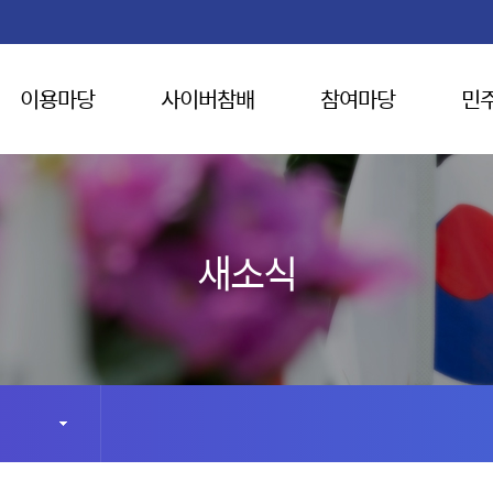
이용마당
사이버참배
참여마당
민
새소식