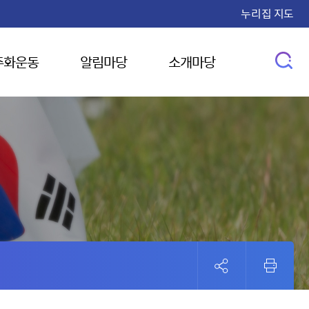
누리집 지도
주화운동
알림마당
소개마당