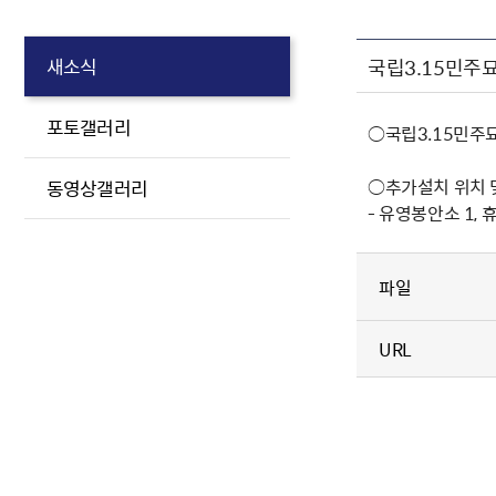
국립3.15민주묘
새소식
포토갤러리
○국립3.15민주
○추가설치 위치 
동영상갤러리
- 유영봉안소 1, 
파일
URL