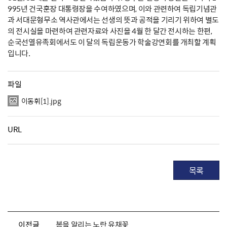
995년 건국훈장 대통령장을 수여하였으며, 이와 관련하여 독립기념관
과 서대문형무소 역사관에서는 선생의 뜻과 공적을 기리기 위하여 별도
의 전시실을 마련하여 관련자료와 사진을 4월 한 달간 전시하는 한편,
순국선열유족회에서도 이 달의 독립운동가 학술강연회를 개최할 계획
입니다.
파일
이동휘[1].jpg
URL
목록
이전글
봄을 알리는 노란 유채꽃