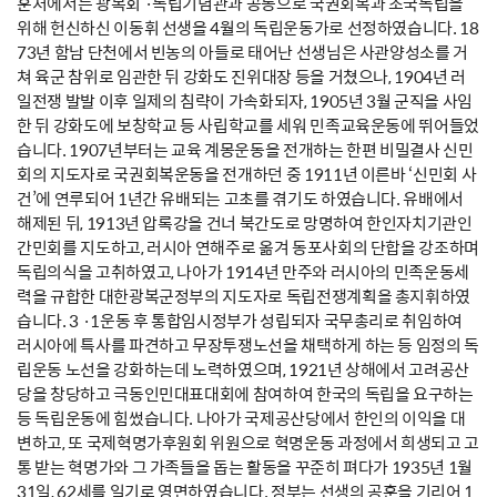
훈처에서는 광복회 ·독립기념관과 공동으로 국권회복과 조국독립을
위해 헌신하신 이동휘 선생을 4월의 독립운동가로 선정하였습니다. 18
73년 함남 단천에서 빈농의 아들로 태어난 선생님은 사관양성소를 거
쳐 육군 참위로 임관한 뒤 강화도 진위대장 등을 거쳤으나, 1904년 러
일전쟁 발발 이후 일제의 침략이 가속화되자, 1905년 3월 군직을 사임
한 뒤 강화도에 보창학교 등 사립학교를 세워 민족교육운동에 뛰어들었
습니다. 1907년부터는 교육 계몽운동을 전개하는 한편 비밀결사 신민
회의 지도자로 국권회복운동을 전개하던 중 1911년 이른바 ‘신민회 사
건’에 연루되어 1년간 유배되는 고초를 겪기도 하였습니다. 유배에서
해제된 뒤, 1913년 압록강을 건너 북간도로 망명하여 한인자치기관인
간민회를 지도하고, 러시아 연해주로 옮겨 동포사회의 단합을 강조하며
독립의식을 고취하였고, 나아가 1914년 만주와 러시아의 민족운동세
력을 규합한 대한광복군정부의 지도자로 독립전쟁계획을 총지휘하였
습니다. 3 ·1운동 후 통합임시정부가 성립되자 국무총리로 취임하여
러시아에 특사를 파견하고 무장투쟁노선을 채택하게 하는 등 임정의 독
립운동 노선을 강화하는데 노력하였으며, 1921년 상해에서 고려공산
당을 창당하고 극동인민대표대회에 참여하여 한국의 독립을 요구하는
등 독립운동에 힘썼습니다. 나아가 국제공산당에서 한인의 이익을 대
변하고, 또 국제혁명가후원회 위원으로 혁명운동 과정에서 희생되고 고
통 받는 혁명가와 그 가족들을 돕는 활동을 꾸준히 펴다가 1935년 1월
31일, 62세를 일기로 영면하였습니다. 정부는 선생의 공훈을 기리어 1