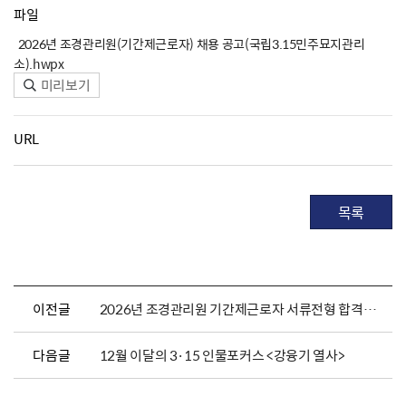
파일
2026년 조경관리원(기간제근로자) 채용 공고(국립3.15민주묘지관리
소).hwpx
미리보기
URL
목록
이전글
2026년 조경관리원 기간제근로자 서류전형 합격자 발표 및 면접전형 일정 안내
다음글
12월 이달의 3·15 인물포커스 <강융기 열사>