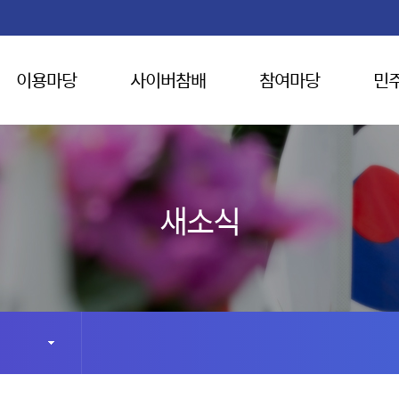
이용마당
사이버참배
참여마당
민
새소식