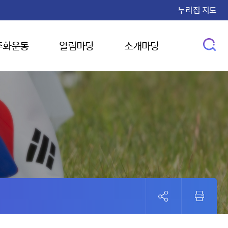
누리집 지도
주화운동
알림마당
소개마당