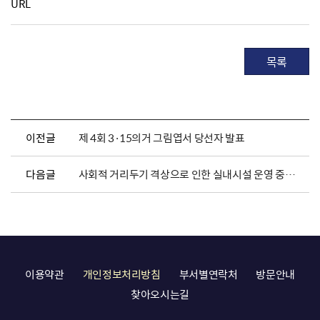
URL
목록
이전글
제 4회 3·15의거 그림엽서 당선자 발표
다음글
사회적 거리두기 격상으로 인한 실내시설 운영 중지 안내
이용약관
개인정보처리방침
부서별연락처
방문안내
찾아오시는길