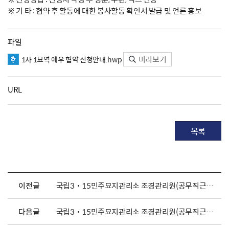
※ 기 타 : 협약 후 활동에 대한 봉사활동 확인서 발급 및 언론 홍보
파일
미리보기
1사 1묘역 예우 협약 신청안내.hwp
URL
목록
이전글
국립3˙15민주묘지관리소 조경관리원(공무직근로자) 채용 공고
다음글
국립3˙15민주묘지관리소 조경관리원(공무직근로자) 채용 공고