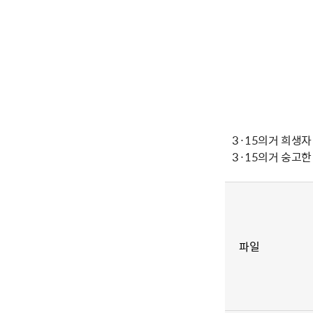
3·15의거 희생자
3·15의거 숭고
파일