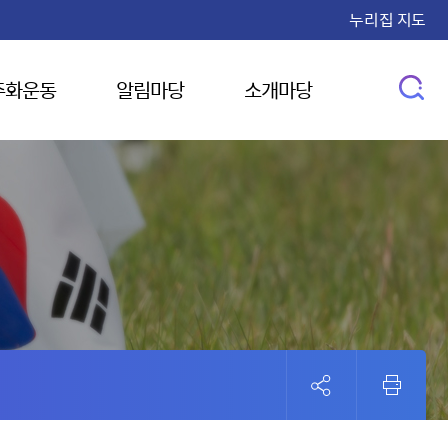
누리집 지도
주화운동
알림마당
소개마당