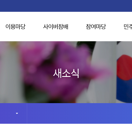
이용마당
사이버참배
참여마당
민
새소식