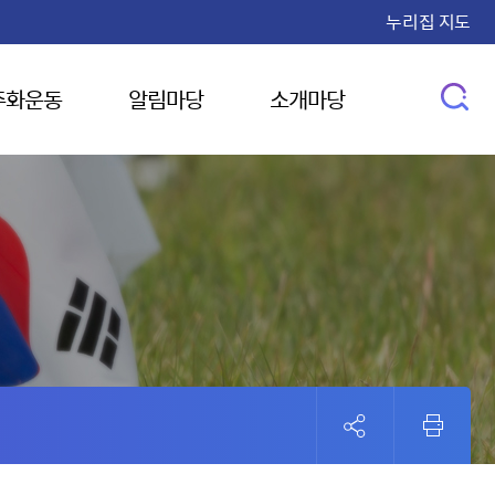
누리집 지도
주화운동
알림마당
소개마당