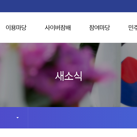
이용마당
사이버참배
참여마당
민
새소식