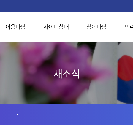
이용마당
사이버참배
참여마당
민
새소식