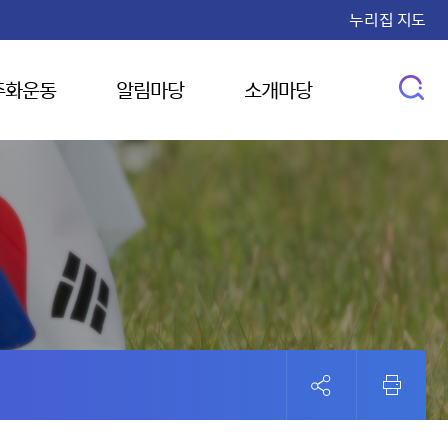
누리집 지도
주화운동
알림마당
소개마당