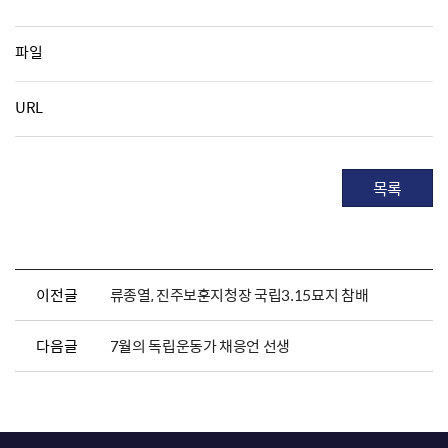
파일
URL
목록
이전글
류종열, 진주보훈지청장 국립3.15묘지 참배
다음글
7월의 독립운동가 채응언 선생