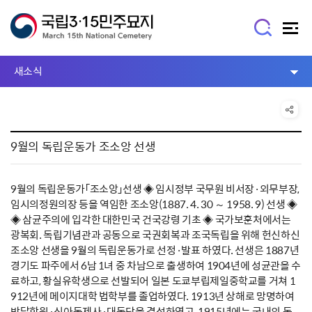
새소식
9월의 독립운동가 조소앙 선생
9월의 독립운동가「조소앙」선생 ◈ 임시정부 국무원 비서장·외무부장,
임시의정원의장 등을 역임한 조소앙(1887. 4. 30 ～ 1958. 9) 선생 ◈
◈ 삼균주의에 입각한 대한민국 건국강령 기초 ◈ 국가보훈처에서는
광복회. 독립기념관과 공동으로 국권회복과 조국독립을 위해 헌신하신
조소앙 선생을 9월의 독립운동가로 선정·발표 하였다. 선생은 1887년
경기도 파주에서 6남 1녀 중 차남으로 출생하여 1904년에 성균관을 수
료하고, 황실유학생으로 선발되어 일본 도쿄부립제일중학교를 거쳐 1
912년에 메이지대학 법학부를 졸업하였다. 1913년 상해로 망명하여
박달학원·신아동제사·대동당을 결성하였고, 1915년에는 국내외 동