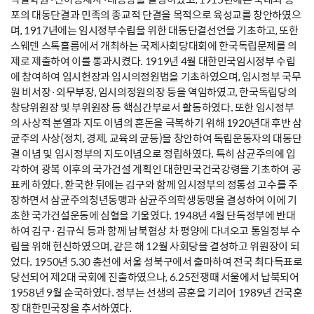
포의 대동단결과 민족의 종교적 단결을 목적으로 육성교를 창안하였으
며, 1917년에는 임시정부수립을 위한 대동단결선언을 기초하고, 또한
스웨덴 스톡홀름에서 개최하는 국제사회당대회에 한국독립문제를 의
제로 제출하여 이를 통과시켰다. 1919년 4월 대한민국임시정부 수립
에 참여하여 임시헌장과 임시의정원법을 기초하였으며, 임시정부 국무
원 비서장·외무부장, 임시의정원의장 등을 역임하였고, 한국독립당의
창당위원장 및 부위원장 등 핵심간부로서 활동하였다. 또한 임시정부
의 사상적 분열과 지도 이념의 혼돈을 극복하기 위해 1920년대 후반 삼
균주의 사상(정치, 경제, 교육의 균등)을 창안하여 독립운동자의 대동단
결 이념 및 임시정부의 지도이념으로 정립하였다. 특히 삼균주의에 입
각하여 광복 이후의 국가건설 계획인 대한민국건국강령을 기초하여 공
표케 하였다. 환국한 뒤에는 김구와 함께 임시정부의 정통성 고수를 주
장하면서 삼균주의청년동맹과 삼균주의학생동맹을 결성하여 이에 기
초한 국가건설운동에 심혈을 기울였다. 1948년 4월 단독정부에 반대
하여 김구·김규식 등과 함께 남북협상 차 평양에 다녀오고 통일정부 수
립을 위해 헌신하였으며, 같은 해 12월 사회당을 결성하고 위원장이 되
었다. 1950년 5.30 총선에 서울 성북구에서 출마하여 전국 최다득표로
당선되어 제2대 국회에 진출하였으나, 6.25전쟁때 서울에서 납북되어
1958년 9월 순국하였다. 정부는 선생의 공훈을 기리어 1989년 건국훈
장 대한민국장을 추서하였다.