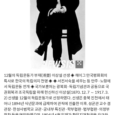
12월의 독립운동가 부재(溥齋) 이상설 선생 ◈ 헤이그 만국평화회의
특사로 한국의 독립의지 천명 ◈ ◈ 서전서숙을 세우는 등 만주·노령에
서 독립운동 전개 ◈ 국가보훈처는 광복회·독립기념관과 공동으로 국
권회복과 조국독립을 위해 헌신하신 이상설(1870. 12. 7 ～ 1917. 3.
2) 선생을 12월의 독립운동가로 선정하였다. 선생은 충북 진천에서 태
어나 1894년 식년문과에 급제하여 관직에 진출한 이후, 성균관 교수 겸
관장·한성사범학교 교관·궁내부 특진관·학부협판·법부협판·의정부
참찬 등을 역임하였으며, 1904년 6월 일제가 황무지개척권을 요구하