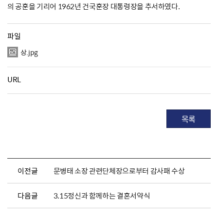
의 공훈을 기리어 1962년 건국훈장 대통령장을 추서하였다.
파일
상.jpg
URL
목록
이전글
문병태 소장 관련단체장으로부터 감사패 수상
다음글
3.15정신과 함께하는 결혼서약식