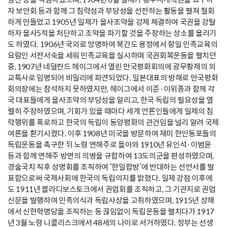
자 보안회 등과 함께 그 침략성과 부당성을 선전하는 활동을 펼쳐 철회
하게 만들었고 1905년 일제가 을사조약을 강제 체결하여 국권을 강탈
하자 을사5적을 처단하고 조약을 파기할 것을 주장하는 상소를 올리기
도 하였다. 1906년 국외로 망명하여 북간도 용정에서 항일 민족교육의
요람인 서전서숙을 세워 민족교육을 실시하며 국권회복운동을 펼치던
중, 1907년 네덜란드 헤이그에서 열린 만국평화회의에 광무황제의 외
교특사로 임명되어 비밀리에 파견되었다. 일본대표의 방해로 만국평화
회의장에는 참석하지 못하였지만, 헤이그에서 이준·이위종과 함께 각
국 대표들에게 을사조약의 부당성을 알리고, 한국 독립의 필요성을 열
렬히 주장하였으며, 기회가 있을 때마다 세계 언론인들에게 일제의 침
략행위를 폭로하고 한국의 독립이 동양평화의 관건임을 널리 알려 국제
여론을 환기시켰다. 이후 1908년 미국을 방문하여 재미 한인동포들의
독립운동을 촉구한 뒤 노령 연해주로 돌아와 1910년 유인석·이범윤
등과 함께 연해주 방면의 의병을 규합하여 13도의군을 편성하였으며,
경술국치 직후 성명회를 조직하여 ‘한일합방’에 반대하는 선언서를 발
표함으로써 국제사회에 한국의 독립의지를 밝혔다. 일제 강점 이후에
도 1911년 블라디보스토크에서 권업회를 조직하고, 그 기관지로 권업
신문을 발행하여 민족의식과 독립사상을 고취하였으며, 1915년 상해
에서 신한혁명당을 조직하는 등 끊임없이 독립운동을 펼치다가 1917
년 3월 노령 니콜리스크에서 48세의 나이로 서거하였다. 정부는 선생