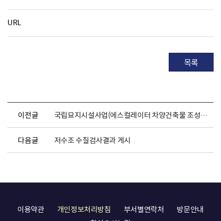
URL
목록
이전글
국립묘지시설사업(에스컬레이터 차양건축물 조성사업)실시계획(변경) 및 지형도면 승인 고시
다음글
저수조 수질검사결과 게시
이용약관
개인정보처리방침
부서별연락처
방문안내