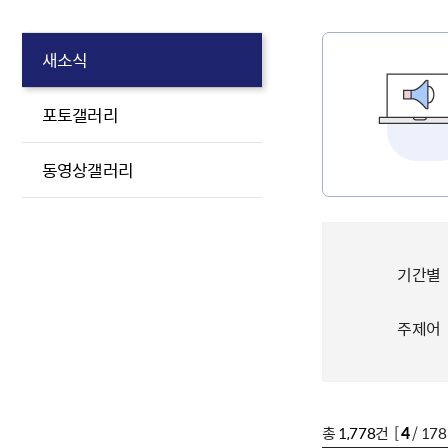
새소식
포토갤러리
동영상갤러리
기간별
주제어
총
1,778
건 [
4
/ 17