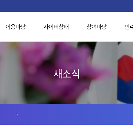
이용마당
사이버참배
참여마당
민
새소식