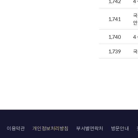
1,742
4
국
1,741
안
1,740
4
1,739
국
이용약관
개인정보처리방침
부서별연락처
방문안내