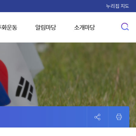
누리집 지도
주화운동
알림마당
소개마당