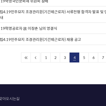
·19혁명국민문화제 위원회 참배
립4.19민주묘지 조경관리원(기간제근로자) 서류전형 합격자 발표 및
내
·19혁명공로자 故 이장춘 님의 영결식
립4.19민주묘지 조경관리원(기간제근로자) 채용 공고
1
2
3
4
5
6
7
찾아오시는길