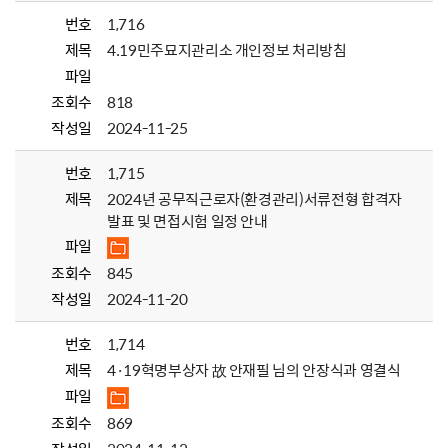
번호
1,716
제목
4.19민주묘지관리소 개인정보 처리방침
파일
조회수
818
작성일
2024-11-25
번호
1,715
제목
2024년 공무직근로자(환경관리)서류전형 합격자
발표 및 면접시험 일정 안내
파일
조회수
845
작성일
2024-11-20
번호
1,714
제목
4·19혁명부상자 故 안재필 님의 안장식과 영결식
파일
조회수
869