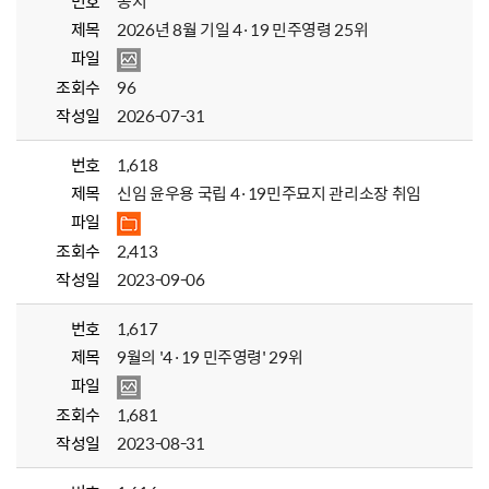
번호
공지
제목
2026년 8월 기일 4·19 민주영령 25위
파일
조회수
96
작성일
2026-07-31
번호
1,618
제목
신임 윤우용 국립 4·19민주묘지 관리소장 취임
파일
조회수
2,413
작성일
2023-09-06
번호
1,617
제목
9월의 '4·19 민주영령' 29위
파일
조회수
1,681
작성일
2023-08-31