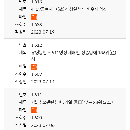
번호
1,613
제목
4·19공로자 고(故) 김성일 님의 배우자 합장
파일
조회수
1,638
작성일
2023-07-19
번호
1,612
제목
유영봉안소 511영정 재배열, 정중앙에 186위(位) 모
셔
파일
조회수
1,669
작성일
2023-07-14
번호
1,611
제목
7월 추모랜턴 봉헌, 기일(忌日) 맞는 28위 묘소에
파일
조회수
1,620
작성일
2023-07-06