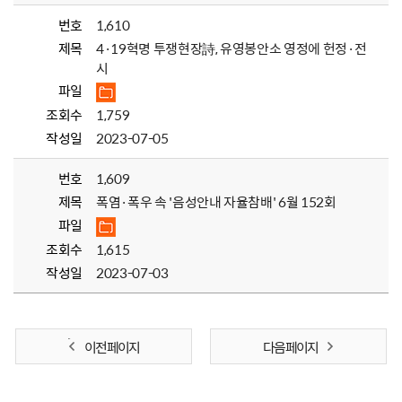
번호
1,610
제목
4·19혁명 투쟁현장詩, 유영봉안소 영정에 헌정·전
시
파일
조회수
1,759
작성일
2023-07-05
번호
1,609
제목
폭염·폭우 속 '음성안내 자율참배' 6월 152회
파일
조회수
1,615
작성일
2023-07-03
이전 페이지
다음 페이지