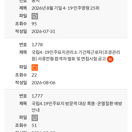
번호
공지
제목
2026년 8월 기일 4·19 민주영령 25위
파일
조회수
95
작성일
2026-07-31
번호
1,778
제목
국립4·19민주묘지관리소 기간제근로자(조경관리
원) 서류전형 합격자 발표 및 면접시험 공고
파일
조회수
22
작성일
2026-08-06
번호
1,777
제목
국립4.19민주묘지 방문객 대상 폭염·온열질환 예방
안내
파일
조회수
51